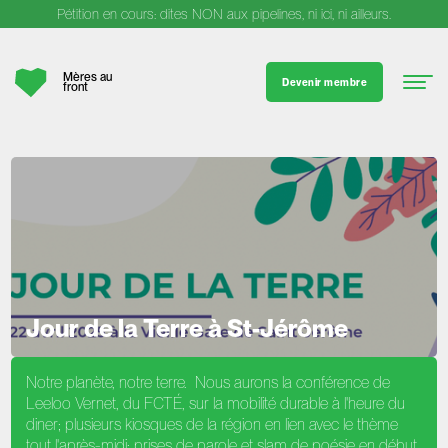
Pétition en cours: dites NON aux pipelines, ni ici, ni ailleurs.
Mères au
Devenir membre
front
Jour de la Terre à St-Jérôme
Notre planète, notre terre. Nous aurons la conférence de
Leeloo Vernet, du FCTÉ, sur la mobilité durable à l'heure du
diner; plusieurs kiosques de la région en lien avec le thème
tout l'après-midi; prises de parole et slam de poésie en début