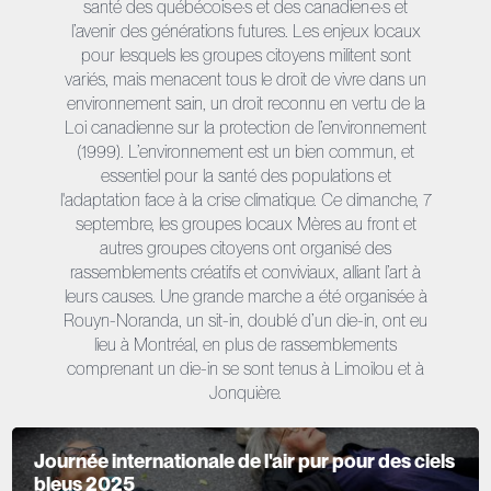
santé des québécois·e·s et des canadien·e·s et
l’avenir des générations futures. Les enjeux locaux
pour lesquels les groupes citoyens militent sont
variés, mais menacent tous le droit de vivre dans un
environnement sain, un droit reconnu en vertu de la
Loi canadienne sur la protection de l’environnement
(1999). L’environnement est un bien commun, et
essentiel pour la santé des populations et
l'adaptation face à la crise climatique. Ce dimanche, 7
septembre, les groupes locaux Mères au front et
autres groupes citoyens ont organisé des
rassemblements créatifs et conviviaux, alliant l’art à
leurs causes. Une grande marche a été organisée à
Rouyn-Noranda, un sit-in, doublé d’un die-in, ont eu
lieu à Montréal, en plus de rassemblements
comprenant un die-in se sont tenus à Limoilou et à
Jonquière.
Journée internationale de l'air pur pour des ciels
bleus 2025