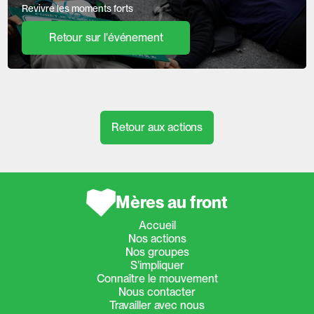
Revivre les moments forts
Retour sur l'événement
Retour aux actions
Mères au front
Accueil
Nos actions
Nos groupes
S'impliquer
Connaître le mouvement
Nous contacter
Travailler avec nous