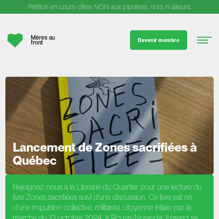
Pétition en cours: dites NON aux pipelines, ni ici, ni ailleurs.
Mères au
Devenir membre
front
Lancement de Zones sacrifiées à
Québec
Rejoignez-nous à la Librairie du Quartier pour une lecture du
livre Zones sacrifiées suivi d'une discussion. Ce livre est né
d’une impulsion collective, militante, citoyenne initiée par la
marche du 13 octobre 2024, à Rouyn-Noranda. Il prend sa