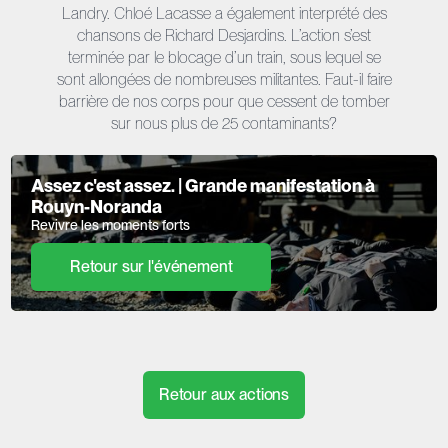
Landry. Chloé Lacasse a également interprété des
chansons de Richard Desjardins. L’action s’est
terminée par le blocage d’un train, sous lequel se
sont allongées de nombreuses militantes. Faut-il faire
barrière de nos corps pour que cessent de tomber
sur nous plus de 25 contaminants?
Assez c'est assez. | Grande manifestation à
Rouyn-Noranda
Revivre les moments forts
Retour sur l'événement
Retour aux actions