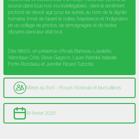
source dans tous nos
moi
indélégables : dans le sentiment
profond de devoir agir pour les autres, au nom de la dignité
humaine. Il met de l’avant la colère, l’espérance et l’indignation
en un collage de photos, de témoignages et de textes
citoyens dans leur état brut.
Dès 18h00, en présence d'Anaïs Barbeau-Lavalette,
Véronique Côté, Steve Gagnon, Laure Waridel, Isabelle
Fortin-Rondeau et Jennifer Ricard Turcotte.
Mères au front - Rouyn-Noranda et leurs allié·es
19 février 2025