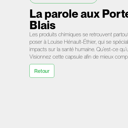
La parole aux Porte
Blais
Les produits chimiques se retrouvent partout
poser à Louise Hénault-Éthier, qui se spécia
impacts sur la santé humaine. Qu’est-ce qu’u
Visionnez cette capsule afin de mieux compr
Retour