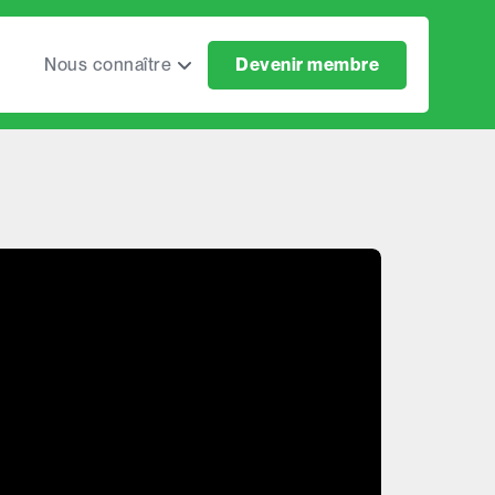
Nous connaître
Devenir membre
Notre raison d'être
Notre mouvement
Notre équipe
Nos ressources
Notre cri du cœur
Notre blogue
Rapport d'activités