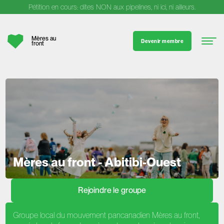
Pétition en cours: dites NON aux pipelines, ni ici, ni ailleurs.
Mères au
Devenir membre
front
Mères au front - Abitibi-Ouest
Rejoindre le groupe
Groupe local du mouvement pancanadien Mères au front,