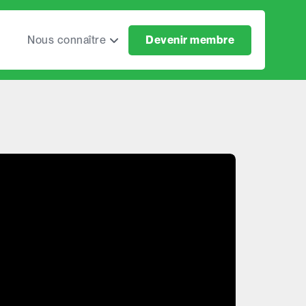
Nous connaître
Devenir membre
Notre raison d'être
Notre mouvement
Notre équipe
Nos ressources
Notre cri du cœur
Notre blogue
Rapport d'activités