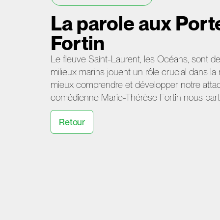
La parole aux Port
Fortin
Le fleuve Saint-Laurent, les Océans, sont d
milieux marins jouent un rôle crucial dans l
mieux comprendre et développer notre atta
comédienne Marie-Thérèse Fortin nous parta
Retour